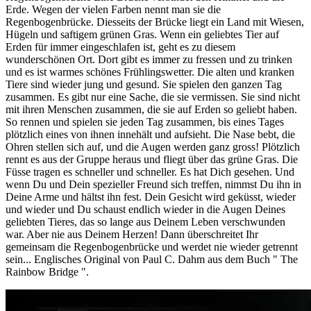
Erde. Wegen der vielen Farben nennt man sie die
Regenbogenbrücke. Diesseits der Brücke liegt ein Land mit Wiesen,
Hügeln und saftigem grünen Gras. Wenn ein geliebtes Tier auf
Erden für immer eingeschlafen ist, geht es zu diesem
wunderschönen Ort. Dort gibt es immer zu fressen und zu trinken
und es ist warmes schönes Frühlingswetter. Die alten und kranken
Tiere sind wieder jung und gesund. Sie spielen den ganzen Tag
zusammen. Es gibt nur eine Sache, die sie vermissen. Sie sind nicht
mit ihren Menschen zusammen, die sie auf Erden so geliebt haben.
So rennen und spielen sie jeden Tag zusammen, bis eines Tages
plötzlich eines von ihnen innehält und aufsieht. Die Nase bebt, die
Ohren stellen sich auf, und die Augen werden ganz gross! Plötzlich
rennt es aus der Gruppe heraus und fliegt über das grüne Gras. Die
Füsse tragen es schneller und schneller. Es hat Dich gesehen. Und
wenn Du und Dein spezieller Freund sich treffen, nimmst Du ihn in
Deine Arme und hältst ihn fest. Dein Gesicht wird geküsst, wieder
und wieder und Du schaust endlich wieder in die Augen Deines
geliebten Tieres, das so lange aus Deinem Leben verschwunden
war. Aber nie aus Deinem Herzen! Dann überschreitet Ihr
gemeinsam die Regenbogenbrücke und werdet nie wieder getrennt
sein... Englisches Original von Paul C. Dahm aus dem Buch " The
Rainbow Bridge ".