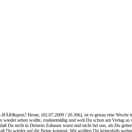
t;! Heute, (02.07.2009 / 20.30h), ist es genau eine Woche her, 
eso wieder sehen wollte, routinemäßig und weil Du schon am Vortag so 
ch, daß Du nicht in Deinem Zuhause warst und nicht bei uns, als
daß Du wieder auf die Beine kommst. Wir wollten Dir keinesfalls wehtu