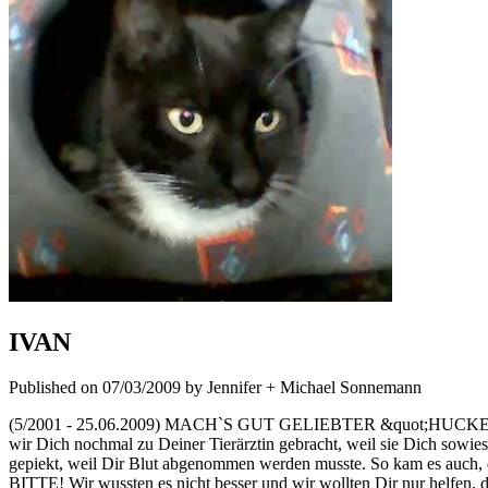
IVAN
Published on 07/03/2009 by Jennifer + Michael Sonnemann
(5/2001 - 25.06.2009) MACH`S GUT GELIEBTER &quot;HUCKE-BÄR&quo
wir Dich nochmal zu Deiner Tierärztin gebracht, weil sie Dich sowi
gepiekt, weil Dir Blut abgenommen werden musste. So kam es au
BITTE! Wir wussten es nicht besser und wir wollten Dir nur helfen, 