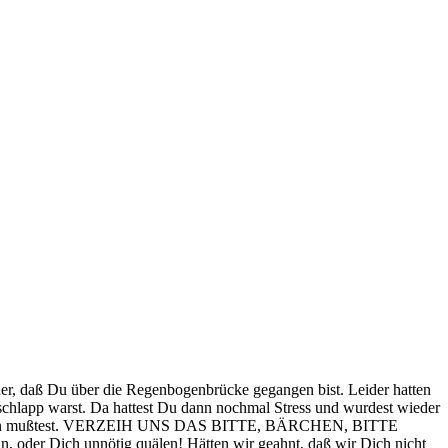
daß Du über die Regenbogenbrücke gegangen bist. Leider hatten
schlapp warst. Da hattest Du dann nochmal Stress und wurdest wieder
 Du gehen mußtest. VERZEIH UNS DAS BITTE, BÄRCHEN, BITTE
n, oder Dich unnötig quälen! Hätten wir geahnt, daß wir Dich nicht