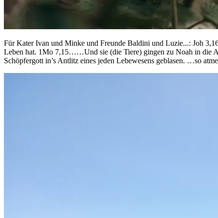
Für Kater Ivan und Minke und Freunde Baldini und Luzie...: Joh 3,16 D
Leben hat. 1Mo 7,15……Und sie (die Tiere) gingen zu Noah in die A
Schöpfergott in’s Antlitz eines jeden Lebewesens geblasen. …so at