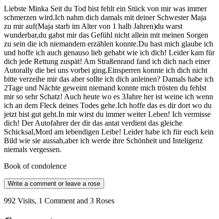
Liebste Minka Seit du Tod bist fehlt ein Stück von mir was immer
schmerzen wird.Ich nahm dich damals mit deiner Schwester Maja
zu mir auf(Maja starb im Alter von 1 halb Jahren)du warst
wunderbar,du gabst mir das Gefühl nicht allein mit meinen Sorgen
zu sein die ich niemandem erzählen konnte.Du hast mich glaube ich
und hoffe ich auch genauso lieb gehabt wie ich dich! Leider kam für
dich jede Rettung zuspät! Am Straßenrand fand ich dich nach einer
Autorally die bei uns vorbei ging.Einsperren konnte ich dich nicht
bitte verzeihe mir das aber sollte ich dich anleinen? Damals habe ich
2Tage und Nächte geweint niemand konnte mich trösten du fehlst
mir so sehr Schatz! Auch heute wo es 3Jahre her ist weine ich wenn
ich an dem Fleck deines Todes gehe.Ich hoffe das es dir dort wo du
jetzt bist gut geht.In mir wirst du immer weiter Leben! Ich vermisse
dich! Der Autofahrer der dir das antat verdient das gleiche
Schicksal,Mord am lebendigen Leibe! Leider habe ich für euch kein
Bild wie sie aussah,aber ich werde ihre Schönheit und Inteligenz
niemals vergessen.
Book of condolence
Write a comment or leave a rose
992 Visits, 1 Comment and 3 Roses