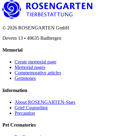
©
2026
ROSENGARTEN GmbH
Devern 13
•
49635
Badbergen
Memorial
Create memorial page
Memorial pages
Commemorative articles
Gemstones
Information
About ROSENGARTEN-Stars
Grief Counseling
Precaution
Pet Crematories