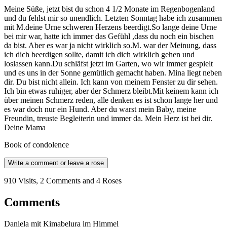
Meine Süße, jetzt bist du schon 4 1/2 Monate im Regenbogenland
und du fehlst mir so unendlich. Letzten Sonntag habe ich zusammen
mit M.deine Urne schweren Herzens beerdigt.So lange deine Urne
bei mir war, hatte ich immer das Gefühl ,dass du noch ein bischen
da bist. Aber es war ja nicht wirklich so.M. war der Meinung, dass
ich dich beerdigen sollte, damit ich dich wirklich gehen und
loslassen kann.Du schläfst jetzt im Garten, wo wir immer gespielt
und es uns in der Sonne gemütlich gemacht haben. Mina liegt neben
dir. Du bist nicht allein. Ich kann von meinem Fenster zu dir sehen.
Ich bin etwas ruhiger, aber der Schmerz bleibt.Mit keinem kann ich
über meinen Schmerz reden, alle denken es ist schon lange her und
es war doch nur ein Hund. Aber du warst mein Baby, meine
Freundin, treuste Begleiterin und immer da. Mein Herz ist bei dir.
Deine Mama
Book of condolence
Write a comment or leave a rose
910 Visits, 2 Comments and 4 Roses
Comments
Daniela mit Kimabelura im Himmel