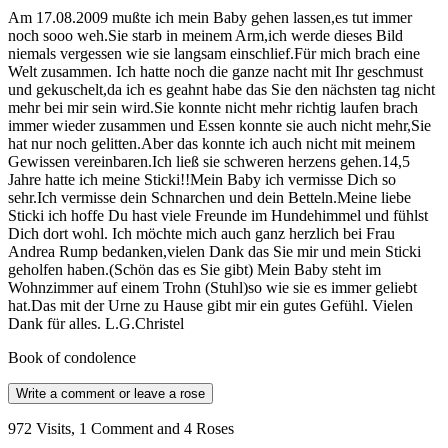
Am 17.08.2009 mußte ich mein Baby gehen lassen,es tut immer
noch sooo weh.Sie starb in meinem Arm,ich werde dieses Bild
niemals vergessen wie sie langsam einschlief.Für mich brach eine
Welt zusammen. Ich hatte noch die ganze nacht mit Ihr geschmust
und gekuschelt,da ich es geahnt habe das Sie den nächsten tag nicht
mehr bei mir sein wird.Sie konnte nicht mehr richtig laufen brach
immer wieder zusammen und Essen konnte sie auch nicht mehr,Sie
hat nur noch gelitten.Aber das konnte ich auch nicht mit meinem
Gewissen vereinbaren.Ich ließ sie schweren herzens gehen.14,5
Jahre hatte ich meine Sticki!!Mein Baby ich vermisse Dich so
sehr.Ich vermisse dein Schnarchen und dein Betteln.Meine liebe
Sticki ich hoffe Du hast viele Freunde im Hundehimmel und fühlst
Dich dort wohl. Ich möchte mich auch ganz herzlich bei Frau
Andrea Rump bedanken,vielen Dank das Sie mir und mein Sticki
geholfen haben.(Schön das es Sie gibt) Mein Baby steht im
Wohnzimmer auf einem Trohn (Stuhl)so wie sie es immer geliebt
hat.Das mit der Urne zu Hause gibt mir ein gutes Gefühl. Vielen
Dank für alles. L.G.Christel
Book of condolence
Write a comment or leave a rose
972 Visits, 1 Comment and 4 Roses