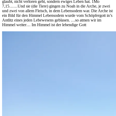
glaubt, nicht verloren geht, sondern ewiges Leben hat. 1Mo
7,15……Und sie (die Tiere) gingen zu Noah in die Arche, je zwei
und zwei von allem Fleisch, in dem Lebensodem war. Die Arche ist
ein Bild für den Himmel Lebensodem wurde vom Schöpfergott in’s
Antlitz eines jeden Lebewesens geblasen. …so atmen wir im
Himmel weiter… Im Himmel ist der lebendige Gott