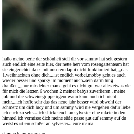
hallo meine perle der schönheit stell dir vor sammy hat seit gestern
auch endlich eine seite hier, der nette herr vom rosengartenteam hat
sie eingerichtet da es mit unserem lappi nicht funktioniert hat,,,,das
1.weihnachten ohne dich,,,,ist endlich vorbei,mobby geht es auch
wieder besser und sparky im moment auch..sein darm hing
draußen,,,,nur mir deiner mama geht es nicht gut war alles etwas viel
für mich die letzten 6 wochen 2 meiner babys zuverlieren , meine
job und die schweinegrippe irgendwann kann auch ich nicht
mehr,,,,ich hoffe sehr das das neue jahr besser wird,obwohl der
schmerz um dich lucy und um sammy wird nie vergehen dafür liebe
ich euch zu sehr--- ich shicke euch an sylvester eine rakete in den
himmel ich vermisse dich meine süße passe gut auf sammy auf du
weißt es ist ein schißer an sylvester... eure mama
simone kann-naumann