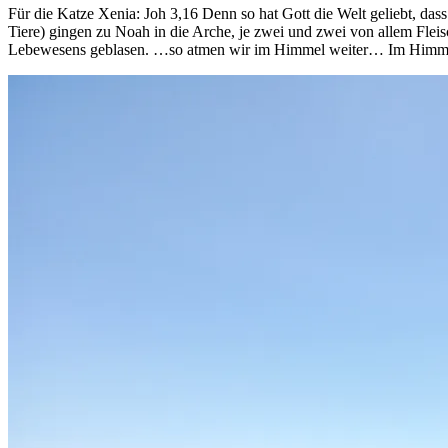
Für die Katze Xenia: Joh 3,16 Denn so hat Gott die Welt geliebt, das
Tiere) gingen zu Noah in die Arche, je zwei und zwei von allem Fle
Lebewesens geblasen. …so atmen wir im Himmel weiter… Im Himmel 