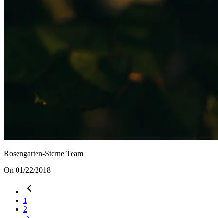
Rosengarten-Sterne Team
On 01/22/2018
1
2