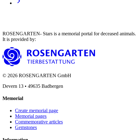
ROSENGARTEN- Stars is a memorial portal for deceased animals.
It is provided by
:
©
2026
ROSENGARTEN GmbH
Devern 13
•
49635
Badbergen
Memorial
Create memorial page
Memorial pages
Commemorative articles
Gemstones
Information