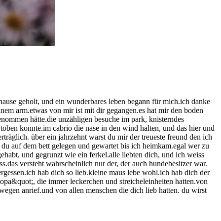
 hause geholt, und ein wunderbares leben begann für mich.ich danke
einem arm.etwas von mir ist mit dir gegangen.es hat mir den boden
genommen hätte.die unzähligen besuche im park, knisterndes
h toben konnte.im cabrio die nase in den wind halten, und das hier und
nerträglich. über ein jahrzehnt warst du mir der treueste freund den ich
st du auf dem bett gelegen und gewartet bis ich heimkam.egal wer zu
ehabt, und gegrunzt wie ein ferkel.alle liebten dich, und ich weiss
s.das versteht wahrscheinlich nur der, der auch hundebesitzer war.
vergessen.ich hab dich so lieb.kleine maus lebe wohl.ich hab dich der
pa&quot;, die immer leckerchen und streicheleinheiten hatten.von
twegen anrief.und von allen menschen die dich lieb hatten. du wirst