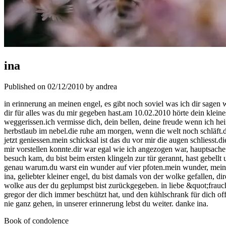
ina
Published on 02/12/2010 by andrea
in erinnerung an meinen engel, es gibt noch soviel was ich dir sage
dir für alles was du mir gegeben hast.am 10.02.2010 hörte dein kleine
weggerissen.ich vermisse dich, dein bellen, deine freude wenn ich he
herbstlaub im nebel.die ruhe am morgen, wenn die welt noch schläft.de
jetzt geniessen.mein schicksal ist das du vor mir die augen schliesst.di
mir vorstellen konnte.dir war egal wie ich angezogen war, hauptsache 
besuch kam, du bist beim ersten klingeln zur tür gerannt, hast gebellt
genau warum.du warst ein wunder auf vier pfoten.mein wunder, meine m
ina, geliebter kleiner engel, du bist damals von der wolke gefallen, d
wolke aus der du geplumpst bist zurückgegeben. in liebe &quot;frau
gregor der dich immer beschützt hat, und den kühlschrank für dich off
nie ganz gehen, in unserer erinnerung lebst du weiter. danke ina.
Book of condolence