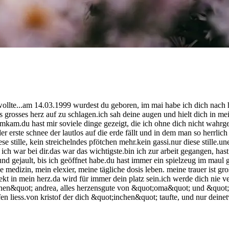
n wollte...am 14.03.1999 wurdest du geboren, im mai habe ich dich nach
s grosses herz auf zu schlagen.ich sah deine augen und hielt dich in m
imkam.du hast mir soviele dinge gezeigt, die ich ohne dich nicht wahr
r erste schnee der lautlos auf die erde fällt und in dem man so herrlic
ese stille, kein streichelndes pfötchen mehr.kein gassi.nur diese stille.u
ich war bei dir.das war das wichtigste.bin ich zur arbeit gegangen, ha
 und gejault, bis ich geöffnet habe.du hast immer ein spielzeug im maul g
edizin, mein elexier, meine tägliche dosis leben. meine trauer ist gros
irekt in mein herz.da wird für immer dein platz sein.ich werde dich nie 
chen&quot; andrea, alles herzensgute von &quot;oma&quot; und &quot;o
en liess.von kristof der dich &quot;inchen&quot; taufte, und nur deine