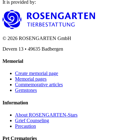
It is provided by
:
©
2026
ROSENGARTEN GmbH
Devern 13
•
49635
Badbergen
Memorial
Create memorial page
Memorial pages
Commemorative articles
Gemstones
Information
About ROSENGARTEN-Stars
Grief Counseling
Precaution
Pet Crematories