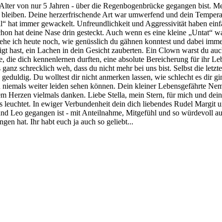
lter von nur 5 Jahren - über die Regenbogenbrücke gegangen bist. Mein
 bleiben. Deine herzerfrischende Art war umwerfend und dein Tempera
“ hat immer gewackelt. Unfreundlichkeit und Aggressivität haben einfa
hon hat deine Nase drin gesteckt. Auch wenn es eine kleine „Untat“ w
sehe ich heute noch, wie genüsslich du gähnen konntest und dabei imm
t hast, ein Lachen in dein Gesicht zauberten. Ein Clown warst du auch
lle, die dich kennenlernen durften, eine absolute Bereicherung für i
s ganz schrecklich weh, dass du nicht mehr bei uns bist. Selbst die l
 geduldig. Du wolltest dir nicht anmerken lassen, wie schlecht es dir g
ch niemals weiter leiden sehen können. Dein kleiner Lebensgefährte Nemo
nzem Herzen vielmals danken. Liebe Stella, mein Stern, für mich und d
uns leuchtet. In ewiger Verbundenheit dein dich liebendes Rudel Margi
eund Leo gegangen ist - mit Anteilnahme, Mitgefühl und so würdevoll au
 hat. Ihr habt euch ja auch so geliebt...