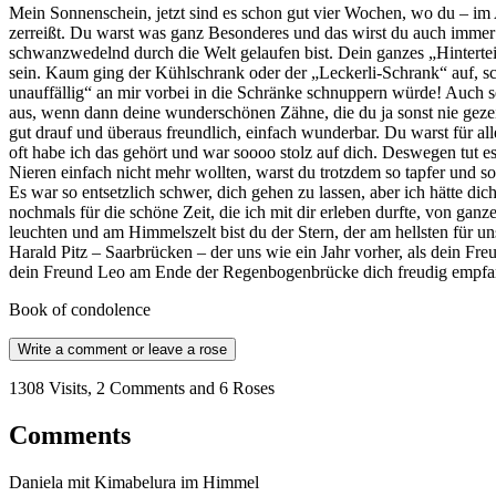
Mein Sonnenschein, jetzt sind es schon gut vier Wochen, wo du – im A
zerreißt. Du warst was ganz Besonderes und das wirst du auch immer
schwanzwedelnd durch die Welt gelaufen bist. Dein ganzes „Hinterteil
sein. Kaum ging der Kühlschrank oder der „Leckerli-Schrank“ auf, sc
unauffällig“ an mir vorbei in die Schränke schnuppern würde! Auch 
aus, wenn dann deine wunderschönen Zähne, die du ja sonst nie gezeig
gut drauf und überaus freundlich, einfach wunderbar. Du warst für a
oft habe ich das gehört und war soooo stolz auf dich. Deswegen tut e
Nieren einfach nicht mehr wollten, warst du trotzdem so tapfer und so
Es war so entsetzlich schwer, dich gehen zu lassen, aber ich hätte di
nochmals für die schöne Zeit, die ich mit dir erleben durfte, von ga
leuchten und am Himmelszelt bist du der Stern, der am hellsten für 
Harald Pitz – Saarbrücken – der uns wie ein Jahr vorher, als dein Fr
dein Freund Leo am Ende der Regenbogenbrücke dich freudig empfangen
Book of condolence
Write a comment or leave a rose
1308 Visits, 2 Comments and 6 Roses
Comments
Daniela mit Kimabelura im Himmel