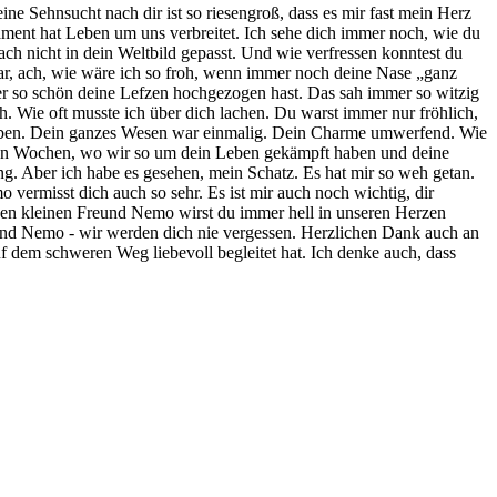
e Sehnsucht nach dir ist so riesengroß, dass es mir fast mein Herz
ment hat Leben um uns verbreitet. Ich sehe dich immer noch, wie du
ch nicht in dein Weltbild gepasst. Und wie verfressen konntest du
ar, ach, wie wäre ich so froh, wenn immer noch deine Nase „ganz
er so schön deine Lefzen hochgezogen hast. Das sah immer so witzig
. Wie oft musste ich über dich lachen. Du warst immer nur fröhlich,
hr Leben. Dein ganzes Wesen war einmalig. Dein Charme umwerfend. Wie
etzten Wochen, wo wir so um dein Leben gekämpft haben und deine
ing. Aber ich habe es gesehen, mein Schatz. Es hat mir so weh getan.
 vermisst dich auch so sehr. Es ist mir auch noch wichtig, dir
einen kleinen Freund Nemo wirst du immer hell in unseren Herzen
t und Nemo - wir werden dich nie vergessen. Herzlichen Dank auch an
f dem schweren Weg liebevoll begleitet hat. Ich denke auch, dass