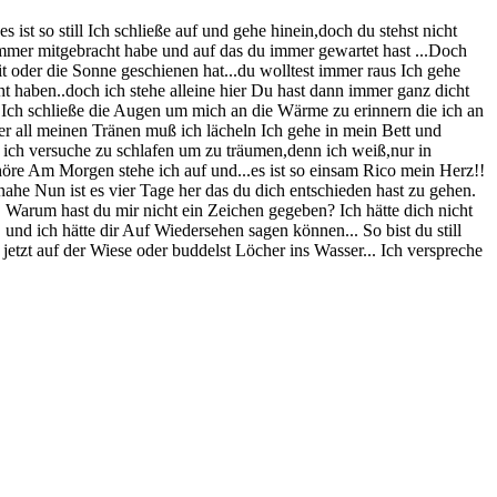
st so still Ich schließe auf und gehe hinein,doch du stehst nicht
r immer mitgebracht habe und auf das du immer gewartet hast ...Doch
t oder die Sonne geschienen hat...du wolltest immer raus Ich gehe
ht haben..doch ich stehe alleine hier Du hast dann immer ganz dicht
Ich schließe die Augen um mich an die Wärme zu erinnern die ich an
er all meinen Tränen muß ich lächeln Ich gehe in mein Bett und
r ich versuche zu schlafen um zu träumen,denn ich weiß,nur in
öre Am Morgen stehe ich auf und...es ist so einsam Rico mein Herz!!
ahe Nun ist es vier Tage her das du dich entschieden hast zu gehen.
. Warum hast du mir nicht ein Zeichen gegeben? Ich hätte dich nicht
 und ich hätte dir Auf Wiedersehen sagen können... So bist du still
etzt auf der Wiese oder buddelst Löcher ins Wasser... Ich verspreche