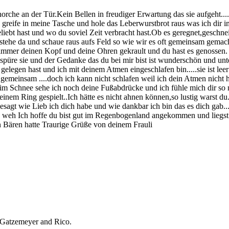
e an der Tür.Kein Bellen in freudiger Erwartung das sie aufgeht....es i
Ich greife in meine Tasche und hole das Leberwurstbrot raus was ich di
liebt hast und wo du soviel Zeit verbracht hast.Ob es geregnet,geschnei
h stehe da und schaue raus aufs Feld so wie wir es oft gemeinsam gemac
mmer deinen Kopf und deine Ohren gekrault und du hast es genossen. 
spüre sie und der Gedanke das du bei mir bist ist wunderschön und unt
elegen hast und ich mit deinem Atmen eingeschlafen bin.....sie ist lee
meinsam ....doch ich kann nicht schlafen weil ich dein Atmen nicht h
im Schnee sehe ich noch deine Fußabdrücke und ich fühle mich dir so n
inem Ring gespielt..Ich hätte es nicht ahnen können,so lustig warst du
esagt wie Lieb ich dich habe und wie dankbar ich bin das es dich gab...
o weh Ich hoffe du bist gut im Regenbogenland angekommen und liegst j
len Bären hatte Traurige Grüße von deinem Frauli
 Gatzemeyer and Rico.