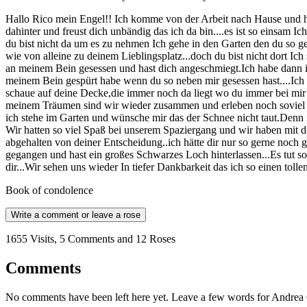
Hallo Rico mein Engel!! Ich komme von der Arbeit nach Hause und horch
dahinter und freust dich unbändig das ich da bin....es ist so einsam 
du bist nicht da um es zu nehmen Ich gehe in den Garten den du so ge
wie von alleine zu deinem Lieblingsplatz...doch du bist nicht dort Ic
an meinem Bein gesessen und hast dich angeschmiegt.Ich habe dann i
meinem Bein gespürt habe wenn du so neben mir gesessen hast....Ich 
schaue auf deine Decke,die immer noch da liegt wo du immer bei mir g
meinem Träumen sind wir wieder zusammen und erleben noch soviel ge
ich stehe im Garten und wünsche mir das der Schnee nicht taut.Denn 
Wir hatten so viel Spaß bei unserem Spaziergang und wir haben mit de
abgehalten von deiner Entscheidung..ich hätte dir nur so gerne noch g
gegangen und hast ein großes Schwarzes Loch hinterlassen...Es tut s
dir...Wir sehen uns wieder In tiefer Dankbarkeit das ich so einen tol
Book of condolence
Write a comment or leave a rose
1655 Visits, 5 Comments and 12 Roses
Comments
No comments have been left here yet. Leave a few words for Andrea