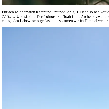
Für den wunderbaren Kater und Freunde Joh 3,16 Denn so hat Gott die 
7,15……Und sie (die Tiere) gingen zu Noah in die Arche, je zwei un
eines jeden Lebewesens geblasen. …so atmen wir im Himmel weiter…