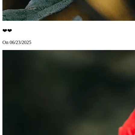
❤️❤️
On 06/23/2025