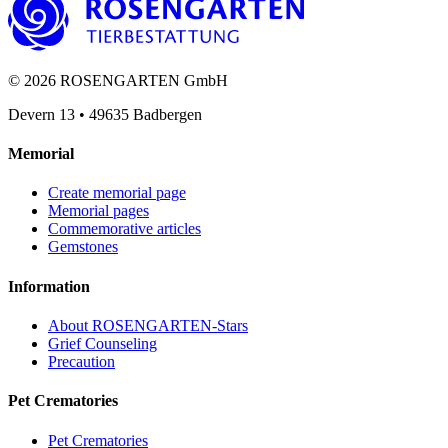
©
2026
ROSENGARTEN GmbH
Devern 13
•
49635
Badbergen
Memorial
Create memorial page
Memorial pages
Commemorative articles
Gemstones
Information
About ROSENGARTEN-Stars
Grief Counseling
Precaution
Pet Crematories
Pet Crematories