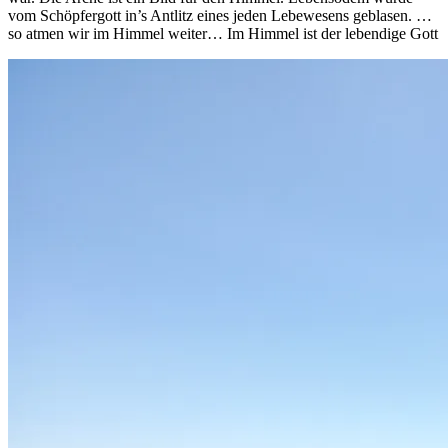
vom Schöpfergott in’s Antlitz eines jeden Lebewesens geblasen. …
so atmen wir im Himmel weiter… Im Himmel ist der lebendige Gott