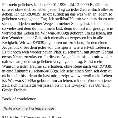
Für mein geliebtes Julchen 09.01.1996 - 24.12.2009 Es fällt mir
schwer ohne dich zu leben, jeden Tag zu jeder Zeit einfach alles zu
geben. Ich denk&#039; so oft zurück an das was war, an jedem so
geliebten vergangenen Tag. Ich stell&#039; mir vor, dass du zu mir
stehst, und jeden meiner Wege an meiner Seite gehst. Ich denke an
so vieles seit dem du nicht mehr bist, denn du hast mir gezeigt, wie
wertvoll das Leben ist. Wir war&#039;n geboren um zu leben, mit
den Wundern jener Zeit, sich niemals zu vergessen bis in alle
Ewigkeit. Wir war&#039;n geboren um zu leben, für den einen
Augenblick, bei dem jeder von uns spürte, wie wertvoll Leben ist.
Es tut noch weh wieder neuen Platz zu schaffen, mit gutem Gefühl
etwas Neues zuzulassen. In diesem Augenblick bist du mir wieder
nah wie an jedem so geliebten vergangenen Tag. Es ist mein
Wunsch wieder Träume zu erlauben, ohne Reue nach vorn&#039;
in eine Zukunft zu schau&#039;n. Ich sehe einen Sinn seit dem du
nicht mehr bist, denn du hast mir gezeigt wie wertvoll mein Leben
ist. Wir war&#039;n geboren um zu leben, mit den Wundern jener
Zeit, sich niemals zu vergessen bis in alle Ewigkeit. aus Unheilig,
Große Freiheit
Book of condolence
Write a comment or leave a rose
845 Visits, 1 Comment and 5 Roses