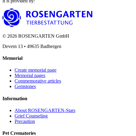
It is provided by
:
©
2026
ROSENGARTEN GmbH
Devern 13
•
49635
Badbergen
Memorial
Create memorial page
Memorial pages
Commemorative articles
Gemstones
Information
About ROSENGARTEN-Stars
Grief Counseling
Precaution
Pet Crematories