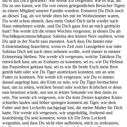
hat er auf Dich gewartet? Nie werde ich vergessen, wie es war, als
Du zu uns kamst, wie Du von einem gelegentlichen Besucher Tigers
zu einem Mitglied unserer Familie wurdest. Erinnerst Du Dich noch
an diesen Tag, als wir beide oben bei mir im Wohnzimmer waren,
Du wohl schon ahntest, dass mein Onkel Dich nicht wieder nach
Haus mitnehmen würde, und Du Dich ganz fest an mich gedrückt
hast? Nie werde ich die ersten Wochen vergessen, in denen Du als
Nacht&quot;mensch&quot; Sabrina den letzten Nerv raubtest, wenn
Du spät in der Nacht raus musstest. Auch dass Du immer eine
Extraeinladung brauchtest, wenn es Zeit zum Gassigehen war oder
Sabrina Dich mit nach oben nehmen wollte, wird immer in meiner
Erinnerung bleiben. Nie werde ich vergessen, welche Taktiken Du
entwickelt hast, um an Essbares zu kommen, sei es, wie Du Helmut
das Pausenbrot geklaut hast, sei es wie Ihr beide Euch mein Brot
geteilt habt oder wie Du Tiger austricksen konntest, um an sein
Futter zu kommen. Nie werde ich vergessen, wie Du es immer
darauf angelegt hast, der Erste zu sein, wie Du Tiger beobachtest
hast, um zu sehen, welchen Sessel oder welches Körbchen er denn
nun besetzen würde, nur um in letzter Sekunde vor ihm darin zu
sein. Nie werde ich vergessen, wie Du trotz Deines kaputten Knies
schneller laufen und höher springen konntest als Tiger, wie dem
Futter und den Leckerlis nachgejagt bist, die meine Mutter für Dich
hatte. Nie werde ich vergessen, wie ungeduldig, fordernd und
kratzbürstig Du sein konntest, wenn ich Dir Dein Leckerli
wegnahm, und dass Du nicht eher aufhörtest, mich zu zerkratzen,