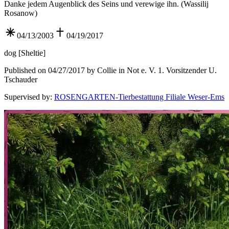
Danke jedem Augenblick des Seins und verewige ihn. (Wassilij
Rosanow)
04/13/2003
04/19/2017
dog
[
Sheltie
]
Published on 04/27/2017 by Collie in Not e. V. 1. Vorsitzender U.
Tschauder
Supervised by
:
ROSENGARTEN-Tierbestattung Filiale Weser-Ems