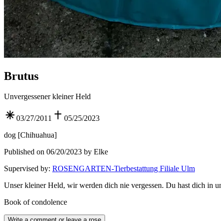
Brutus
Unvergessener kleiner Held
03/27/2011
05/25/2023
dog
[
Chihuahua
]
Published on 06/20/2023 by Elke
Supervised by
:
ROSENGARTEN-Tierbestattung Filiale Ulm
Unser kleiner Held, wir werden dich nie vergessen. Du hast dich in 
Book of condolence
Write a comment or leave a rose