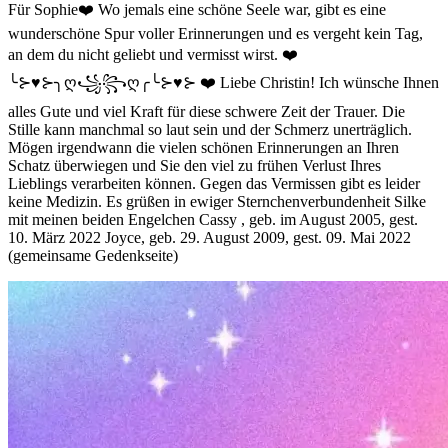
Für Sophie❤️ Wo jemals eine schöne Seele war, gibt es eine
wunderschöne Spur voller Erinnerungen und es vergeht kein Tag,
an dem du nicht geliebt und vermisst wirst. ❤️
╰⊱♥⊱╮ღ꧁꧂ღ╭╰⊱♥⊱ ❤️ Liebe Christin! Ich wünsche Ihnen
alles Gute und viel Kraft für diese schwere Zeit der Trauer. Die
Stille kann manchmal so laut sein und der Schmerz unerträglich.
Mögen irgendwann die vielen schönen Erinnerungen an Ihren
Schatz überwiegen und Sie den viel zu frühen Verlust Ihres
Lieblings verarbeiten können. Gegen das Vermissen gibt es leider
keine Medizin. Es grüßen in ewiger Sternchenverbundenheit Silke
mit meinen beiden Engelchen Cassy , geb. im August 2005, gest.
10. März 2022 Joyce, geb. 29. August 2009, gest. 09. Mai 2022
(gemeinsame Gedenkseite)