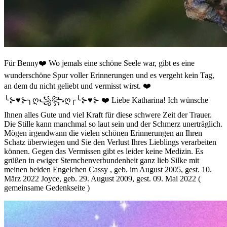
Für Benny❤️ Wo jemals eine schöne Seele war, gibt es eine
wunderschöne Spur voller Erinnerungen und es vergeht kein Tag,
an dem du nicht geliebt und vermisst wirst. ❤️
╰⊱♥⊱╮ღ꧁꧂ღ╭╰⊱♥⊱ ❤️ Liebe Katharina! Ich wünsche
Ihnen alles Gute und viel Kraft für diese schwere Zeit der Trauer.
Die Stille kann manchmal so laut sein und der Schmerz unerträglich.
Mögen irgendwann die vielen schönen Erinnerungen an Ihren
Schatz überwiegen und Sie den Verlust Ihres Lieblings verarbeiten
können. Gegen das Vermissen gibt es leider keine Medizin. Es
grüßen in ewiger Sternchenverbundenheit ganz lieb Silke mit
meinen beiden Engelchen Cassy , geb. im August 2005, gest. 10.
März 2022 Joyce, geb. 29. August 2009, gest. 09. Mai 2022 (
gemeinsame Gedenkseite )