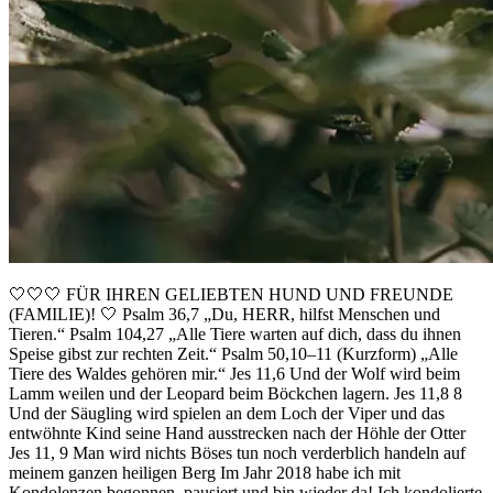
🤍🤍🤍 FÜR IHREN GELIEBTEN HUND UND FREUNDE
(FAMILIE)! 🤍 Psalm 36,7 „Du, HERR, hilfst Menschen und
Tieren.“ Psalm 104,27 „Alle Tiere warten auf dich, dass du ihnen
Speise gibst zur rechten Zeit.“ Psalm 50,10–11 (Kurzform) „Alle
Tiere des Waldes gehören mir.“ Jes 11,6 Und der Wolf wird beim
Lamm weilen und der Leopard beim Böckchen lagern. Jes 11,8 8
Und der Säugling wird spielen an dem Loch der Viper und das
entwöhnte Kind seine Hand ausstrecken nach der Höhle der Otter
Jes 11, 9 Man wird nichts Böses tun noch verderblich handeln auf
meinem ganzen heiligen Berg Im Jahr 2018 habe ich mit
Kondolenzen begonnen, pausiert und bin wieder da! Ich kondolierte