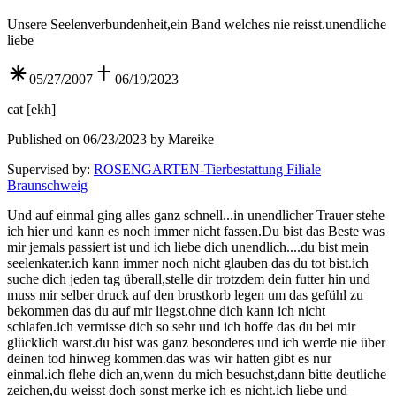
Unsere Seelenverbundenheit,ein Band welches nie reisst.unendliche
liebe
05/27/2007
06/19/2023
cat
[
ekh
]
Published on 06/23/2023 by Mareike
Supervised by
:
ROSENGARTEN-Tierbestattung Filiale
Braunschweig
Und auf einmal ging alles ganz schnell...in unendlicher Trauer stehe
ich hier und kann es noch immer nicht fassen.Du bist das Beste was
mir jemals passiert ist und ich liebe dich unendlich....du bist mein
seelenkater.ich kann immer noch nicht glauben das du tot bist.ich
suche dich jeden tag überall,stelle dir trotzdem dein futter hin und
muss mir selber druck auf den brustkorb legen um das gefühl zu
bekommen das du auf mir liegst.ohne dich kann ich nicht
schlafen.ich vermisse dich so sehr und ich hoffe das du bei mir
glücklich warst.du bist was ganz besonderes und ich werde nie über
deinen tod hinweg kommen.das was wir hatten gibt es nur
einmal.ich flehe dich an,wenn du mich besuchst,dann bitte deutliche
zeichen,du weisst doch sonst merke ich es nicht.ich liebe und