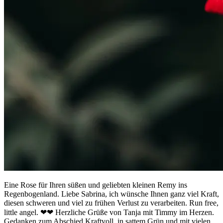
Eine Rose für Ihren süßen und geliebten kleinen Remy ins
Regenbogenland. Liebe Sabrina, ich wünsche Ihnen ganz viel Kraft,
diesen schweren und viel zu frühen Verlust zu verarbeiten. Run free,
little angel. ❤❤ Herzliche Grüße von Tanja mit Timmy im Herzen.
Gedanken zum Abschied Kraftvoll, in sattem Grün und mit vielen