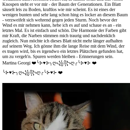
Knospen steht er vor mir - der Baum der Generationen. Ein Blatt
säuselt leis zu Boden, kraftlos wie mir scheint. Es ist eines der
wenigen bunten und sehr lang schon hing es locker an diesem Baum
- verzweifelt sich wehrend gegen jeden Sturm. Noch bevor der
Wind es mir nehmen kann, hebe ich es auf und schaue es an - ein
letztes Mal. Es ist einfach und schön. Die Harmonie der Farben gibt
mir Kraft, die Narben stimmen mich traurig und nachdenklich
zugleich. Nun möchte ich dieses Blatt nicht mehr länger aufhalten
auf seinem Weg. Ich gönne ihm die lange Reise mit dem Wind, der
es tragen wird, bis es irgendwo ein letztes Plätzchen gefunden hat,
um zu vergeh'n. Spuren werden bleiben - Erinnerungen sein.
Martina Georgi ❤️╰⊱♥⊱╮ღ꧁꧂ღ╭╰⊱♥⊱ ❤️
╰⊱♥⊱╮ღ꧁꧂ღ╭╰⊱♥⊱ ❤️