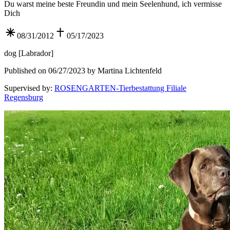
Du warst meine beste Freundin und mein Seelenhund, ich vermisse
Dich
08/31/2012
05/17/2023
dog
[
Labrador
]
Published on 06/27/2023 by Martina Lichtenfeld
Supervised by
:
ROSENGARTEN-Tierbestattung Filiale
Regensburg