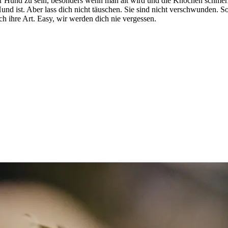
ter Hund zu sein, besonders wenn man alt wird und die Knochen schmerz
und ist. Aber lass dich nicht täuschen. Sie sind nicht verschwunden. So
h ihre Art. Easy, wir werden dich nie vergessen.