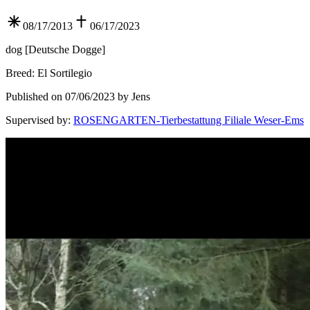
08/17/2013
06/17/2023
dog
[
Deutsche Dogge
]
Breed
:
El Sortilegio
Published on 07/06/2023 by Jens
Supervised by
:
ROSENGARTEN-Tierbestattung Filiale Weser-Ems