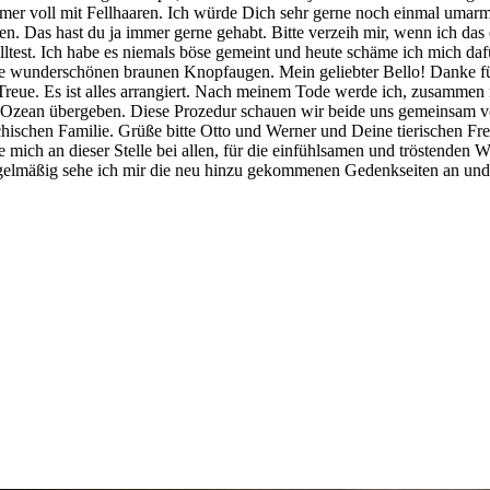
mer voll mit Fellhaaren. Ich würde Dich sehr gerne noch einmal umarm
. Das hast du ja immer gerne gehabt. Bitte verzeih mir, wenn ich das
test. Ich habe es niemals böse gemeint und heute schäme ich mich dafü
wunderschönen braunen Knopfaugen. Mein geliebter Bello! Danke für di
Treue. Es ist alles arrangiert. Nach meinem Tode werde ich, zusamme
n Ozean übergeben. Diese Prozedur schauen wir beide uns gemeinsam vo
schen Familie. Grüße bitte Otto und Werner und Deine tierischen Freu
mich an dieser Stelle bei allen, für die einfühlsamen und tröstenden 
Regelmäßig sehe ich mir die neu hinzu gekommenen Gedenkseiten an und 