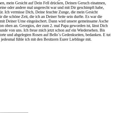
en, mein Gesicht auf Dein Fell drücken, Deinen Geruch einatmen,
 eine oder andere mal ungerecht war und mit Dir geschimpft habe,
r. Ich vermisse Dich, Deine feuchte Zunge, die mein Gesicht
e schöne Zeit, die ich an Deiner Seite sein durfte. Es war die
n mit Deiner Urne eingeäschert. Dann wird unsere gemeinsame Asche
n oben an. Georgios, der zum 2. mal Papa geworden ist, lässt Dich
nde von uns. Ich freue mich jetzt schon auf ein Wiedersehen. Bis
Worte und abgelegten Rosen auf Bello´s Gedenkseiten, bedanken. E tut
jedesmal fühle ich mit den Besitzern Eurer Lieblinge mit.