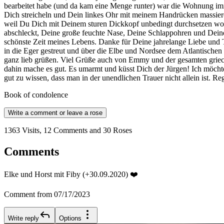
bearbeitet habe (und da kam eine Menge runter) war die Wohnung im
Dich streicheln und Dein linkes Ohr mit meinem Handrücken massieren
weil Du Dich mit Deinem sturen Dickkopf unbedingt durchsetzen woll
abschleckt, Deine große feuchte Nase, Deine Schlappohren und Deine 
schönste Zeit meines Lebens. Danke für Deine jahrelange Liebe und 
in die Eger gestreut und über die Elbe und Nordsee dem Atlantische
ganz lieb grüßen. Viel Grüße auch von Emmy und der gesamten griechi
dahin mache es gut. Es umarmt und küsst Dich der Jürgen! Ich möchte 
gut zu wissen, dass man in der unendlichen Trauer nicht allein ist. 
Book of condolence
Write a comment or leave a rose
1363 Visits, 12 Comments and 30 Roses
Comments
Elke und Horst mit Fiby (+30.09.2020) ❤️
Comment from 07/17/2023
Write reply
Options