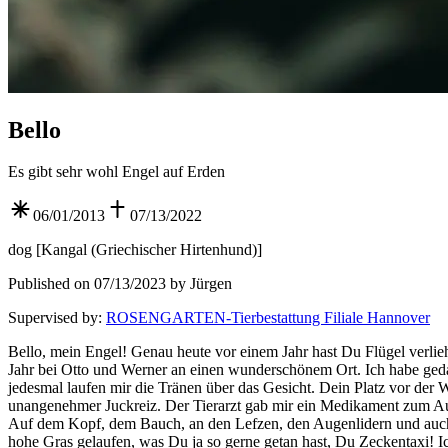
Bello
Es gibt sehr wohl Engel auf Erden
06/01/2013
07/13/2022
dog
[
Kangal (Griechischer Hirtenhund)
]
Published on 07/13/2023 by Jürgen
Supervised by
:
ROSENGARTEN-Tierbestattung Filiale Hannover
Bello, mein Engel! Genau heute vor einem Jahr hast Du Flügel verli
Jahr bei Otto und Werner an einen wunderschönem Ort. Ich habe gedach
jedesmal laufen mir die Tränen über das Gesicht. Dein Platz vor der Woh
unangenehmer Juckreiz. Der Tierarzt gab mir ein Medikament zum Auf
Auf dem Kopf, dem Bauch, an den Lefzen, den Augenlidern und auch a
hohe Gras gelaufen, was Du ja so gerne getan hast, Du Zeckentaxi! 