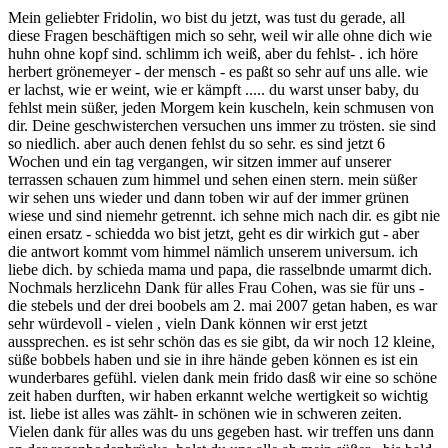
Mein geliebter Fridolin, wo bist du jetzt, was tust du gerade, all
diese Fragen beschäftigen mich so sehr, weil wir alle ohne dich wie
huhn ohne kopf sind. schlimm ich weiß, aber du fehlst- . ich höre
herbert grönemeyer - der mensch - es paßt so sehr auf uns alle. wie
er lachst, wie er weint, wie er kämpft ..... du warst unser baby, du
fehlst mein süßer, jeden Morgem kein kuscheln, kein schmusen von
dir. Deine geschwisterchen versuchen uns immer zu trösten. sie sind
so niedlich. aber auch denen fehlst du so sehr. es sind jetzt 6
Wochen und ein tag vergangen, wir sitzen immer auf unserer
terrassen schauen zum himmel und sehen einen stern. mein süßer
wir sehen uns wieder und dann toben wir auf der immer grünen
wiese und sind niemehr getrennt. ich sehne mich nach dir. es gibt nie
einen ersatz - schiedda wo bist jetzt, geht es dir wirkich gut - aber
die antwort kommt vom himmel nämlich unserem universum. ich
liebe dich. by schieda mama und papa, die rasselbnde umarmt dich.
Nochmals herzlicehn Dank für alles Frau Cohen, was sie für uns -
die stebels und der drei boobels am 2. mai 2007 getan haben, es war
sehr würdevoll - vielen , vieln Dank können wir erst jetzt
aussprechen. es ist sehr schön das es sie gibt, da wir noch 12 kleine,
süße bobbels haben und sie in ihre hände geben können es ist ein
wunderbares gefühl. vielen dank mein frido dasß wir eine so schöne
zeit haben durften, wir haben erkannt welche wertigkeit so wichtig
ist. liebe ist alles was zählt- in schönen wie in schweren zeiten.
Vielen dank für alles was du uns gegeben hast. wir treffen uns dann