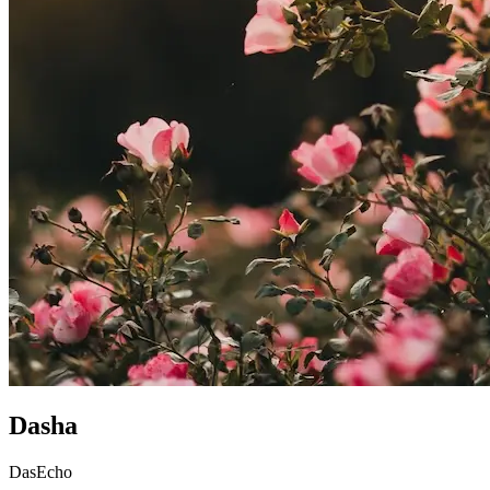
Dasha
DasEcho