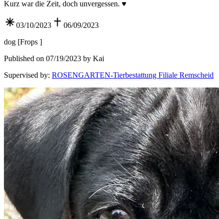
Kurz war die Zeit, doch unvergessen. ♥️
03/10/2023
06/09/2023
dog
[
Frops
]
Published on 07/19/2023 by Kai
Supervised by
:
ROSENGARTEN-Tierbestattung Filiale Remscheid