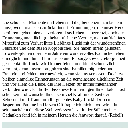
Die schönsten Momente im Leben sind die, bei denen man lächeln
muss, wenn man sich zurückerinnert. Erinnerungen, die unser Herz
berühren, gehen niemals verloren. Das Leben ist begrenzt, doch die
Erinnerung unendlich. (unbekannt) Liebe Yvonne, mein aufrichtiges
Mitgefühl zum Verlust Ihres Lieblings Lucki mit der wunderschönen
Fellfarbe und dem süßen Kopfbüschel! Sie haben Ihrem geliebten
Löwenköpfchen über neun Jahre ein wundervolles Kaninchenleben
ermöglicht und ihm all Ihre Liebe und Fürsorge sowie Geborgenheit
geschenkt. Ihr Lucki wird immer fehlen und bleibt schmerzlich
vermisst, denn unsere Langohren sind Familienmitglieder und
Freunde und fehlen unermesslich, wenn sie uns verlassen. Doch es
bleiben einmalige Erinnerungen an die gemeinsame glückliche Zeit
und vor allem die Liebe, die Ihre Herzen für immer miteinander
verbinden wird. Ich hoffe, dass diese Erinnerungen Ihnen bald Trost
schenken und wünsche Ihnen sehr viel Kraft in der Zeit der
Sehnsucht und Trauer um Ihr geliebtes Baby Lucki. Drina mit
Jasper und Pauline im Herzen Oft fragte ich mich – wo wirst du
sein, nachdem du diese Welt verlassen hast. In der Stille meiner
Gedanken fand ich in meinem Herzen die Antwort darauf. (Rebell)