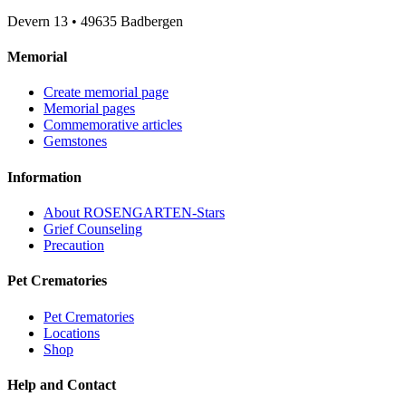
Devern 13
•
49635
Badbergen
Memorial
Create memorial page
Memorial pages
Commemorative articles
Gemstones
Information
About ROSENGARTEN-Stars
Grief Counseling
Precaution
Pet Crematories
Pet Crematories
Locations
Shop
Help and Contact