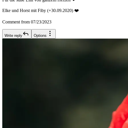
Elke und Horst mit Fiby (+30.09.2020) ❤️
Comment from 07/23/2023
Write reply
Options