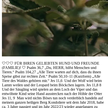
🤍🤍🤍 FÜR IHREN GELIEBTEN HUND UND FREUNDE
(FAMILIE)! 🤍 Psalm 36,7 „Du, HERR, hilfst Menschen und
Tieren.“ Psalm 104,27 „Alle Tiere warten auf dich, dass du ihnen
Speise gibst zur rechten Zeit.“ Psalm 50,10–11 (Kurzform) „Alle
Tiere des Waldes gehören mir.“ Jes 11,6 Und der Wolf wird beim
Lamm weilen und der Leopard beim Böckchen lagern. Jes 11,8 8
Und der Säugling wird spielen an dem Loch der Viper und das
entwöhnte Kind seine Hand ausstrecken nach der Höhle der Otter
Jes 11, 9 Man wird nichts Böses tun noch verderblich handeln auf
meinem ganzen heiligen Berg Kondoliere seit dem Jahr 2018, habe
ca. 3 Jahre pausiert und im Jahr 2022/23 wieder angefangen zu