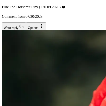
Elke und Horst mit Fiby (+30.09.2020) ❤️
Comment from 07/30/2023
Write reply
Options