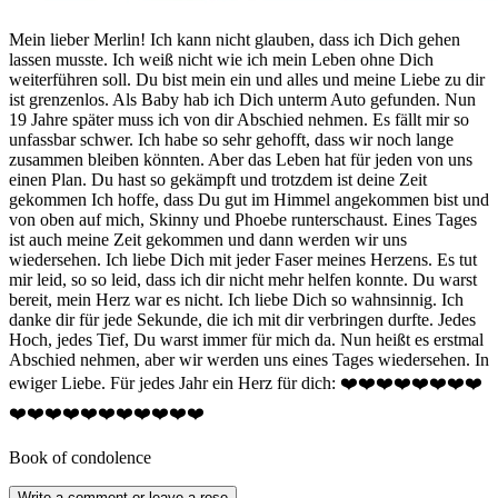
Mein lieber Merlin! Ich kann nicht glauben, dass ich Dich gehen
lassen musste. Ich weiß nicht wie ich mein Leben ohne Dich
weiterführen soll. Du bist mein ein und alles und meine Liebe zu dir
ist grenzenlos. Als Baby hab ich Dich unterm Auto gefunden. Nun
19 Jahre später muss ich von dir Abschied nehmen. Es fällt mir so
unfassbar schwer. Ich habe so sehr gehofft, dass wir noch lange
zusammen bleiben könnten. Aber das Leben hat für jeden von uns
einen Plan. Du hast so gekämpft und trotzdem ist deine Zeit
gekommen Ich hoffe, dass Du gut im Himmel angekommen bist und
von oben auf mich, Skinny und Phoebe runterschaust. Eines Tages
ist auch meine Zeit gekommen und dann werden wir uns
wiedersehen. Ich liebe Dich mit jeder Faser meines Herzens. Es tut
mir leid, so so leid, dass ich dir nicht mehr helfen konnte. Du warst
bereit, mein Herz war es nicht. Ich liebe Dich so wahnsinnig. Ich
danke dir für jede Sekunde, die ich mit dir verbringen durfte. Jedes
Hoch, jedes Tief, Du warst immer für mich da. Nun heißt es erstmal
Abschied nehmen, aber wir werden uns eines Tages wiedersehen. In
ewiger Liebe. Für jedes Jahr ein Herz für dich: ❤️❤️❤️❤️❤️❤️❤️❤️
❤️❤️❤️❤️❤️❤️❤️❤️❤️❤️❤️
Book of condolence
Write a comment or leave a rose