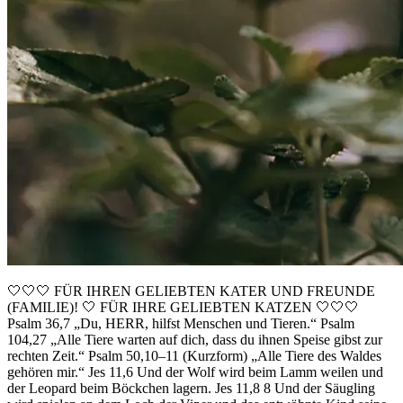
🤍🤍🤍 FÜR IHREN GELIEBTEN KATER UND FREUNDE
(FAMILIE)! 🤍 FÜR IHRE GELIEBTEN KATZEN 🤍🤍🤍
Psalm 36,7 „Du, HERR, hilfst Menschen und Tieren.“ Psalm
104,27 „Alle Tiere warten auf dich, dass du ihnen Speise gibst zur
rechten Zeit.“ Psalm 50,10–11 (Kurzform) „Alle Tiere des Waldes
gehören mir.“ Jes 11,6 Und der Wolf wird beim Lamm weilen und
der Leopard beim Böckchen lagern. Jes 11,8 8 Und der Säugling