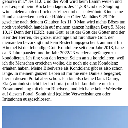
gehören mir.“ Jes 11,6 Und der Wolf wird beim Lamm weilen und
der Leopard beim Böckchen lagern. Jes 11,8 8 Und der Säugling
wird spielen an dem Loch der Viper und das entwöhnte Kind seine
Hand ausstrecken nach der Höhle der Otter Matthäus 9,29 Dir
geschehe nach deinem Glauben Jes 11, 9 Man wird nichts Böses tun
noch verderblich handeln auf meinem ganzen heiligen Berg 5. Mose
10,17 Denn der HERR, euer Gott, er ist der Gott der Götter und der
Herr der Herren, der große, mächtige und furchtbare Gott, der
niemanden bevorzugt und kein Bestechungsgeschenk annimmt Im
Himmel ist der lebendige Gott Kondoliere seit dem Jahr 2018, habe
ca. 3 Jahre pausiert und im Jahr 2022/23 wieder angefangen zu
kondolieren. Ich fing von den letzten Seiten an zu kondolieren, weil
ich die Menschen erreichen wollte, die noch nie eine Kondolenz
erhalten haben. Meine Bibelverse als Kondolenz gibt es also schon
lange. In meinem ganzen Leben ist mir nie eine Daniela begegnet;
hier in diesem Portal aber schon. Ich bin also keine Dani, Danny,
Ela (zumindest nicht hier im Portal) und ich kondoliere nur im
Zusammenhang mit einem Bibelvers, und ich habe keine Webseite
auf diesem Portal. Somit sind jegliche Verwechslungen oder
Irritationen ausgeschlossen.