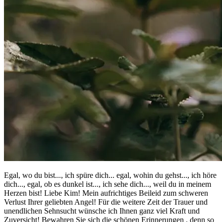
Egal, wo du bist..., ich spüre dich... egal, wohin du gehst..., ich höre
dich..., egal, ob es dunkel ist..., ich sehe dich..., weil du in meinem
Herzen bist! Liebe Kim! Mein aufrichtiges Beileid zum schweren
Verlust Ihrer geliebten Angel! Für die weitere Zeit der Trauer und
unendlichen Sehnsucht wünsche ich Ihnen ganz viel Kraft und
Zuversicht! Bewahren Sie sich die schönen Erinnerungen , denn so