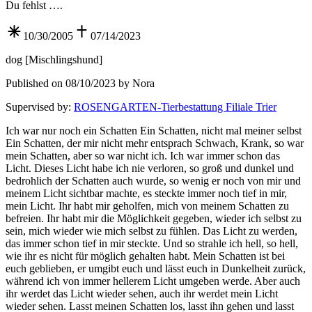
Du fehlst ….
10/30/2005
07/14/2023
dog
[
Mischlingshund
]
Published on 08/10/2023 by Nora
Supervised by
:
ROSENGARTEN-Tierbestattung Filiale Trier
Ich war nur noch ein Schatten Ein Schatten, nicht mal meiner selbst
Ein Schatten, der mir nicht mehr entsprach Schwach, Krank, so war
mein Schatten, aber so war nicht ich. Ich war immer schon das
Licht. Dieses Licht habe ich nie verloren, so groß und dunkel und
bedrohlich der Schatten auch wurde, so wenig er noch von mir und
meinem Licht sichtbar machte, es steckte immer noch tief in mir,
mein Licht. Ihr habt mir geholfen, mich von meinem Schatten zu
befreien. Ihr habt mir die Möglichkeit gegeben, wieder ich selbst zu
sein, mich wieder wie mich selbst zu fühlen. Das Licht zu werden,
das immer schon tief in mir steckte. Und so strahle ich hell, so hell,
wie ihr es nicht für möglich gehalten habt. Mein Schatten ist bei
euch geblieben, er umgibt euch und lässt euch in Dunkelheit zurück,
während ich von immer hellerem Licht umgeben werde. Aber auch
ihr werdet das Licht wieder sehen, auch ihr werdet mein Licht
wieder sehen. Lasst meinen Schatten los, lasst ihn gehen und lasst