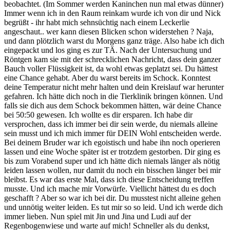
beobachtet. (Im Sommer werden Kaninchen nun mal etwas dünner)
Immer wenn ich in den Raum reinkam wurde ich von dir und Nick
begrüßt - ihr habt mich sehnsüchtig nach einem Leckerlie
angeschaut.. wer kann diesen Blicken schon widerstehen ? Naja,
und dann plötzlich warst du Morgens ganz träge. Also habe ich dich
eingepackt und los ging es zur TÄ. Nach der Untersuchung und
Röntgen kam sie mit der schrecklichen Nachricht, dass dein ganzer
Bauch voller Flüssigkeit ist, da wohl etwas geplatzt sei. Du hättest
eine Chance gehabt. Aber du warst bereits im Schock. Konntest
deine Temperatur nicht mehr halten und dein Kreislauf war herunter
gefahren. Ich hätte dich noch in die Tierklinik bringen können. Und
falls sie dich aus dem Schock bekommen hätten, wär deine Chance
bei 50:50 gewesen. Ich wollte es dir ersparen. Ich habe dir
versprochen, dass ich immer bei dir sein werde, du niemals alleine
sein musst und ich mich immer für DEIN Wohl entscheiden werde.
Bei deinem Bruder war ich egoistisch und habe ihn noch operieren
lassen und eine Woche später ist er trotzdem gestorben. Dir ging es
bis zum Vorabend super und ich hätte dich niemals länger als nötig
leiden lassen wollen, nur damit du noch ein bisschen länger bei mir
bleibst. Es war das erste Mal, dass ich diese Entscheidung treffen
musste. Und ich mache mir Vorwürfe. Viellicht hättest du es doch
geschafft ? Aber so war ich bei dir. Du musstest nicht alleine gehen
und unnötig weiter leiden. Es tut mir so so leid. Und ich werde dich
immer lieben. Nun spiel mit Jin und Jina und Ludi auf der
Regenbogenwiese und warte auf mich! Schneller als du denkst,