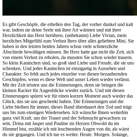
Es gibt Geschöpfe, die erhellen den Tag, der vorher dunkel und kalt
war, indem sie deine Seele mit ihrer Art wärmen und mit ihrer
Herzlichkeit das Herz berühren. (unbekannt) Liebe Vivian, mein
herzliches Mitgefühl zum Verlust Ihres über alles geliebten Mini. Sie
haben in den letzten beiden Jahren schon viele schmerzliche
Abschiede bewältigen müssen. Ihr Herz hatte gar nicht die Zeit, sich
von einem Verlust zu erholen, da mussten Sie schon wieder trauern.
So klein Kaninchen sind, so groß sind Liebe und Freude, die sie uns
schenken. Und jedes Kaninchen ist einzigartig in Aussehen und
Charakter. So fehlt auch jedes einzelne von diesen bezaubernden
Geschöpfen, wenn es diese Welt und unser Leben wieder verlässt.
Mit der Zeit trösten uns die Erinnerungen, denn sie bringen die
kleinen Racker für Augenblicke wieder zurück. Und mit diesen
Erinnerungen spüren wir für einen kurzen Moment auch wieder das
Glück, das sie uns geschenkt haben. Die Erinnerungen und die
Liebe bleiben für immer, dieses Band überdauert den Tod und trägt
uns bis zum einstigen Wiedersehen. Ich wünsche Ihnen weiterhin
ganz viel Kraft, um der Trauer und der Sehnsucht gewachsen zu
sein. Drina mit Jasper und Pauline im Herzen Obwohl du im
Himmel bist, erzähle ich mit leuchtenden Augen von dir, als wärst
du nie gegangen. Und ich tue es weiter. Heute. Morgen. Solange,