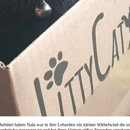
ehütet haben Nala war in ihre Lebzeiten ein kleiner Wirbelwind die un
egenbrücke gegangen ist und bei ihren kleinen süßen Freunden angekom