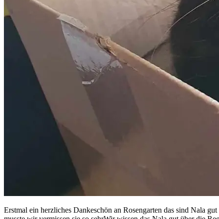
Erstmal ein herzliches Dankeschön an Rosengarten das sind Nala gut b
musste wir vermissen sie so sehrWir wissen das Nala gut über die R