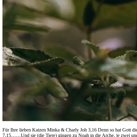
Für Ihre lieben Katzen Minka & Charly Joh 3,16 Denn so hat Gott die 
7,15……Und sie (die Tiere) gingen zu Noah in die Arche, je zwei un