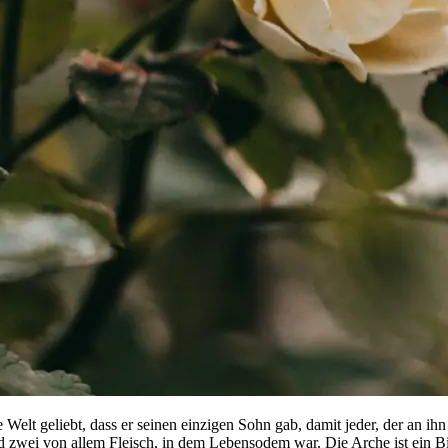
Welt geliebt, dass er seinen einzigen Sohn gab, damit jeder, der an ih
d zwei von allem Fleisch, in dem Lebensodem war. Die Arche ist ein 