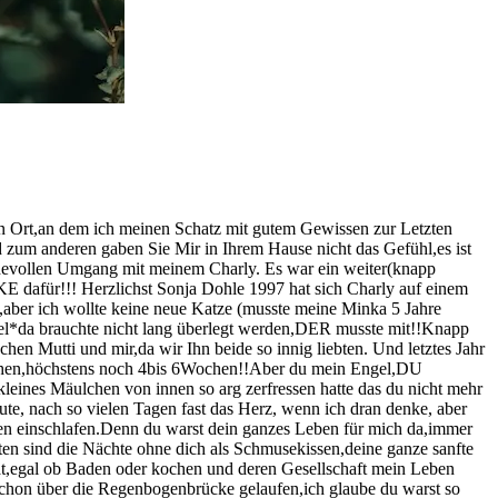
n Ort,an dem ich meinen Schatz mit gutem Gewissen zur Letzten
zum anderen gaben Sie Mir in Ihrem Hause nicht das Gefühl,es ist
devollen Umgang mit meinem Charly. Es war ein weiter(knapp
KE dafür!!! Herzlichst Sonja Dohle 1997 hat sich Charly auf einem
,aber ich wollte keine neue Katze (musste meine Minka 5 Jahre
hel*da brauchte nicht lang überlegt werden,DER musste mit!!Knapp
en Mutti und mir,da wir Ihn beide so innig liebten. Und letztes Jahr
machen,höchstens noch 4bis 6Wochen!!Aber du mein Engel,DU
nes Mäulchen von innen so arg zerfressen hatte das du nicht mehr
ute, nach so vielen Tagen fast das Herz, wenn ich dran denke, aber
rmen einschlafen.Denn du warst dein ganzes Leben für mich da,immer
en sind die Nächte ohne dich als Schmusekissen,deine ganze sanfte
 hat,egal ob Baden oder kochen und deren Gesellschaft mein Leben
ch schon über die Regenbogenbrücke gelaufen,ich glaube du warst so