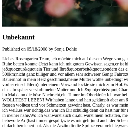
Unbekannt
Published on 05/18/2008 by Sonja Dohle
Liebes Rosengarten Team, ich möchte mich auf diesem Wege von ganz
Ruhe betten konnte.(Jetzt kann ich mit gutem Gewissen sagen,er ist
ja&quot;nur&quot;ein Tier und Ihre&quot;arbeit&quot;,sondern das
500km)nicht ganz billiger und vor allem sehr schwerer Gang( Fahrt)z
Bauernhof in mein Herz geschmust,meine Mutter wollte unbedingt wied
vorher einschläfern)unter einem Vorwand lockte sie mich zum Hof.E
ein Jahr später verstarb meine Mutter und Ich &quot;erbte&quot;Charl
im Mai dann die böse Nachricht,ein Tumor im Oberkiefer.Ich war be
WOLLTEST LEBEN!!Wir haben lange und hart gekämpft aber am 6.Apri
fressen wolltest und vor Schmerzen geweint hast. Charly, es war mein
ich weiß,es war richtig,das war ich Dir schuldig,denn du hast nur f
in meiner nähe,Wo ich war,warst auch du,du warst mein Schatten, me
liebevolle Art(hast immer gespürt,wie es mir geht)und auch der Schel
einfach bereichert hat. Als die Ärztin dir die Spritze verabreichte,w