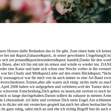
en Herzen dafür Bedanken das es Sie gibt. Zum einen hatte ich keine
 hier bei mir &quot;Zuhause&quot;, in seiner gewohnten Umgebung)Und 
 es sich um jemand&quot;besonderen&quot; handelt,Danke für den wur
u Ihnen, aber ich bin mit mir im reinen und würde es wieder tun. DAN
er eine Katze und hatte sich schon eine Woche vorher in ihn vernarrt
s war bei Charly und Mir&quot;Liebe auf den ersten Blick&quot;.*läc
y sozusagen,er war für mich von da auch immer so eine Art Band zwisch
i 4verschiedenen Ärtzten,aber alle waren sich einig: nichts mehr zu 
l 2008 haben wir aufgegeben und verlohren,weil der Tumor dein klei
e schwerste Entscheidung,Dich gehen zu lassen,mir zerreist es noch he
ür mich so lange durchgehalten.Darum solltest du zuhause in meinen A
in Lebensinhalt. ich liebe und vermisse Dich mein Engel.Am schlimmst
m in dir,der mit mir verstecken gespielt hat,mich bei allem beobachtet
arst du ganz ruhig, sahst mich an und ehe ich richtig Begriff bist du au