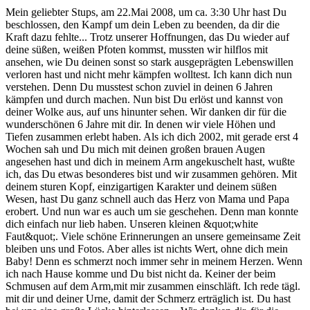
Mein geliebter Stups, am 22.Mai 2008, um ca. 3:30 Uhr hast Du
beschlossen, den Kampf um dein Leben zu beenden, da dir die
Kraft dazu fehlte... Trotz unserer Hoffnungen, das Du wieder auf
deine süßen, weißen Pfoten kommst, mussten wir hilflos mit
ansehen, wie Du deinen sonst so stark ausgeprägten Lebenswillen
verloren hast und nicht mehr kämpfen wolltest. Ich kann dich nun
verstehen. Denn Du musstest schon zuviel in deinen 6 Jahren
kämpfen und durch machen. Nun bist Du erlöst und kannst von
deiner Wolke aus, auf uns hinunter sehen. Wir danken dir für die
wunderschönen 6 Jahre mit dir. In denen wir viele Höhen und
Tiefen zusammen erlebt haben. Als ich dich 2002, mit gerade erst 4
Wochen sah und Du mich mit deinen großen brauen Augen
angesehen hast und dich in meinem Arm angekuschelt hast, wußte
ich, das Du etwas besonderes bist und wir zusammen gehören. Mit
deinem sturen Kopf, einzigartigen Karakter und deinem süßen
Wesen, hast Du ganz schnell auch das Herz von Mama und Papa
erobert. Und nun war es auch um sie geschehen. Denn man konnte
dich einfach nur lieb haben. Unseren kleinen &quot;white
Faut&quot;. Viele schöne Erinnerungen an unsere gemeinsame Zeit
bleiben uns und Fotos. Aber alles ist nichts Wert, ohne dich mein
Baby! Denn es schmerzt noch immer sehr in meinem Herzen. Wenn
ich nach Hause komme und Du bist nicht da. Keiner der beim
Schmusen auf dem Arm,mit mir zusammen einschläft. Ich rede tägl.
mit dir und deiner Urne, damit der Schmerz erträglich ist. Du hast