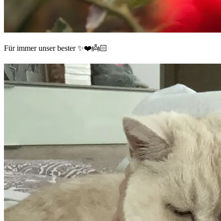
Für immer unser bester ✨❤️👼🏻