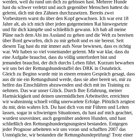
werden, weil du rund um dich zu gebissen hast. Mehrere Hunde
hast du schwer verletzt und auch gegenüber Menschen hattest du
gelernt, dich mit den Zähnen durchzusetzen. Bereits zwei
Vorbesitzern warst du über den Kopf gewachsen. Ich war erst 18
Jahre alt, als ich mich über jeden gutgemeinten Rat hinwegsetzte
und für dich kämpfte und schließlich gewann. Ich hab all meine
Pläne nach dem Abi ins Ausland zu gehen und die Welt zu bereisen
über Bord geworfen, dich zu mir geholt und es nie bereut. Seit
diesem Tag hast du mir immer aufs Neue bewiesen, dass es richtig
war. Wir haben so viel voneinander gelernt. Mir war klar, dass du
eine Aufgabe brauchst, dass du völlig unterfordert bist und
jemanden brauchst, der dich durchs Leben führt. Kurzum bewarben
wir uns bei der Rettungshundestaffel des DRK in Osnabrück.
Gleich zu Beginn wurde mir in einem ernsten Gespräch gesagt, dass
aus dir nie ein Rettungshund werde, dass sie aber bereit sei, mir zu
helfen das Einschläfern abzuwenden und dich mit ins Training zu
nehmen. Das war unser Glück. Durch Ihre Erfahrung, meiner
Hartnäckigkeit und deinen unermüdlichen Arbeitseifer, erreichten
wir wahnsinnig schnell völlig unerwartete Erfolge. Plötzlich zeigtest
du mir, dein wahres Ich. Du hast dich von mir Führen und Leiten
lassen, sogar in schwierigen Situationen, du hast auf mich geachtet,
wurdest souveräner, auch gegenüber anderen Hunden, und hast
schließlich den Rettungshundeeignungstest bestanden. Entgegen
jeder Prognose arbeiteten wir uns voran und schafften 2007 das
Unmögliche, wir bestanden die Rettungshundeprüfung! Trotz einer