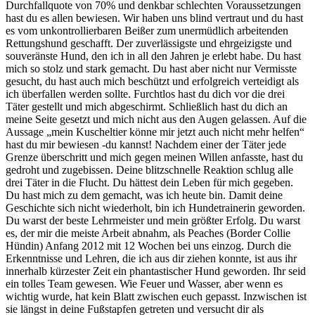
Durchfallquote von 70% und denkbar schlechten Voraussetzungen
hast du es allen bewiesen. Wir haben uns blind vertraut und du hast
es vom unkontrollierbaren Beißer zum unermüdlich arbeitenden
Rettungshund geschafft. Der zuverlässigste und ehrgeizigste und
souveränste Hund, den ich in all den Jahren je erlebt habe. Du hast
mich so stolz und stark gemacht. Du hast aber nicht nur Vermisste
gesucht, du hast auch mich beschützt und erfolgreich verteidigt als
ich überfallen werden sollte. Furchtlos hast du dich vor die drei
Täter gestellt und mich abgeschirmt. Schließlich hast du dich an
meine Seite gesetzt und mich nicht aus den Augen gelassen. Auf die
Aussage „mein Kuscheltier könne mir jetzt auch nicht mehr helfen“
hast du mir bewiesen -du kannst! Nachdem einer der Täter jede
Grenze überschritt und mich gegen meinen Willen anfasste, hast du
gedroht und zugebissen. Deine blitzschnelle Reaktion schlug alle
drei Täter in die Flucht. Du hättest dein Leben für mich gegeben.
Du hast mich zu dem gemacht, was ich heute bin. Damit deine
Geschichte sich nicht wiederholt, bin ich Hundetrainerin geworden.
Du warst der beste Lehrmeister und mein größter Erfolg. Du warst
es, der mir die meiste Arbeit abnahm, als Peaches (Border Collie
Hündin) Anfang 2012 mit 12 Wochen bei uns einzog. Durch die
Erkenntnisse und Lehren, die ich aus dir ziehen konnte, ist aus ihr
innerhalb kürzester Zeit ein phantastischer Hund geworden. Ihr seid
ein tolles Team gewesen. Wie Feuer und Wasser, aber wenn es
wichtig wurde, hat kein Blatt zwischen euch gepasst. Inzwischen ist
sie längst in deine Fußstapfen getreten und versucht dir als