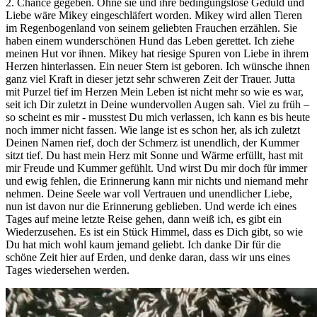
2. Chance gegeben. Ohne sie und ihre bedingungslose Geduld und
Liebe wäre Mikey eingeschläfert worden. Mikey wird allen Tieren
im Regenbogenland von seinem geliebten Frauchen erzählen. Sie
haben einem wunderschönen Hund das Leben gerettet. Ich ziehe
meinen Hut vor ihnen. Mikey hat riesige Spuren von Liebe in ihrem
Herzen hinterlassen. Ein neuer Stern ist geboren. Ich wünsche ihnen
ganz viel Kraft in dieser jetzt sehr schweren Zeit der Trauer. Jutta
mit Purzel tief im Herzen Mein Leben ist nicht mehr so wie es war,
seit ich Dir zuletzt in Deine wundervollen Augen sah. Viel zu früh –
so scheint es mir - musstest Du mich verlassen, ich kann es bis heute
noch immer nicht fassen. Wie lange ist es schon her, als ich zuletzt
Deinen Namen rief, doch der Schmerz ist unendlich, der Kummer
sitzt tief. Du hast mein Herz mit Sonne und Wärme erfüllt, hast mit
mir Freude und Kummer gefühlt. Und wirst Du mir doch für immer
und ewig fehlen, die Erinnerung kann mir nichts und niemand mehr
nehmen. Deine Seele war voll Vertrauen und unendlicher Liebe,
nun ist davon nur die Erinnerung geblieben. Und werde ich eines
Tages auf meine letzte Reise gehen, dann weiß ich, es gibt ein
Wiederzusehen. Es ist ein Stück Himmel, dass es Dich gibt, so wie
Du hat mich wohl kaum jemand geliebt. Ich danke Dir für die
schöne Zeit hier auf Erden, und denke daran, dass wir uns eines
Tages wiedersehen werden.