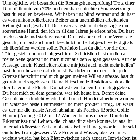
Unmögliche, wir bestanden die Rettungshundeprüfung! Trotz einer
Durchfallquote von 70% und denkbar schlechten Voraussetzungen
hast du es allen bewiesen. Wir haben uns blind vertraut und du hast
es vom unkontrollierbaren Beißer zum unermüdlich arbeitenden
Rettungshund geschafft. Der zuverlässigste und ehrgeizigste und
souveränste Hund, den ich in all den Jahren je erlebt habe. Du hast
mich so stolz und stark gemacht. Du hast aber nicht nur Vermisste
gesucht, du hast auch mich beschützt und erfolgreich verteidigt als
ich überfallen werden sollte. Furchtlos hast du dich vor die drei
Täter gestellt und mich abgeschirmt. Schließlich hast du dich an
meine Seite gesetzt und mich nicht aus den Augen gelassen. Auf die
Aussage „mein Kuscheltier könne mir jetzt auch nicht mehr helfen“
hast du mir bewiesen -du kannst! Nachdem einer der Täter jede
Grenze überschritt und mich gegen meinen Willen anfasste, hast du
gedroht und zugebissen. Deine blitzschnelle Reaktion schlug alle
drei Täter in die Flucht. Du hättest dein Leben für mich gegeben.
Du hast mich zu dem gemacht, was ich heute bin. Damit deine
Geschichte sich nicht wiederholt, bin ich Hundetrainerin geworden.
Du warst der beste Lehrmeister und mein größter Erfolg. Du warst
es, der mir die meiste Arbeit abnahm, als Peaches (Border Collie
Hündin) Anfang 2012 mit 12 Wochen bei uns einzog. Durch die
Erkenntnisse und Lehren, die ich aus dir ziehen konnte, ist aus ihr
innerhalb kürzester Zeit ein phantastischer Hund geworden. Ihr seid
ein tolles Team gewesen. Wie Feuer und Wasser, aber wenn es
wichtig wurde, hat kein Blatt zwischen euch gepasst. Inzwischen ist