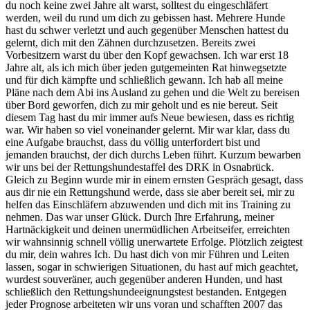
du noch keine zwei Jahre alt warst, solltest du eingeschläfert
werden, weil du rund um dich zu gebissen hast. Mehrere Hunde
hast du schwer verletzt und auch gegenüber Menschen hattest du
gelernt, dich mit den Zähnen durchzusetzen. Bereits zwei
Vorbesitzern warst du über den Kopf gewachsen. Ich war erst 18
Jahre alt, als ich mich über jeden gutgemeinten Rat hinwegsetzte
und für dich kämpfte und schließlich gewann. Ich hab all meine
Pläne nach dem Abi ins Ausland zu gehen und die Welt zu bereisen
über Bord geworfen, dich zu mir geholt und es nie bereut. Seit
diesem Tag hast du mir immer aufs Neue bewiesen, dass es richtig
war. Wir haben so viel voneinander gelernt. Mir war klar, dass du
eine Aufgabe brauchst, dass du völlig unterfordert bist und
jemanden brauchst, der dich durchs Leben führt. Kurzum bewarben
wir uns bei der Rettungshundestaffel des DRK in Osnabrück.
Gleich zu Beginn wurde mir in einem ernsten Gespräch gesagt, dass
aus dir nie ein Rettungshund werde, dass sie aber bereit sei, mir zu
helfen das Einschläfern abzuwenden und dich mit ins Training zu
nehmen. Das war unser Glück. Durch Ihre Erfahrung, meiner
Hartnäckigkeit und deinen unermüdlichen Arbeitseifer, erreichten
wir wahnsinnig schnell völlig unerwartete Erfolge. Plötzlich zeigtest
du mir, dein wahres Ich. Du hast dich von mir Führen und Leiten
lassen, sogar in schwierigen Situationen, du hast auf mich geachtet,
wurdest souveräner, auch gegenüber anderen Hunden, und hast
schließlich den Rettungshundeeignungstest bestanden. Entgegen
jeder Prognose arbeiteten wir uns voran und schafften 2007 das