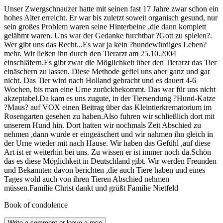
Unser Zwergschnauzer hatte mit seinen fast 17 Jahre zwar schon ein
hohes Alter erreicht. Er war bis zuletzt soweit organisch gesund, nur
sein großes Problem waren seine Hinterbeine ,die dann komplett
gelähmt waren. Uns war der Gedanke furchtbar ?Gott zu spielen?.
Wer gibt uns das Recht...Es war ja kein ?hundewürdiges Leben?
mehr. Wir ließen ihn durch den Tierarzt am 25.10.2004
einschläfern.Es gibt zwar die Möglichkeit über den Tierarzt das Tier
einäschern zu lassen. Diese Methode gefiel uns aber ganz und gar
nicht. Das Tier wird nach Holland gebracht und es dauert 4-6
Wochen, bis man eine Urne zurückbekommt. Das war für uns nicht
akzeptabel.Da kam es uns zugute, in der Tiersendung ?Hund-Katze
?Maus? auf VOX einen Beitrag über das Kleintierkrematorium im
Rosengarten gesehen zu haben.Also fuhren wir schließlich dort mit
unserem Hund hin. Dort hatten wir nochmals Zeit Abschied zu
nehmen ,dann wurde er eingeäschert und wir nahmen ihn gleich in
der Urne wieder mit nach Hause. Wir haben das Gefühl ,auf diese
Art ist er weiterhin bei uns. Zu wissen er ist immer noch da.Schön
das es diese Möglichkeit in Deutschland gibt. Wir werden Freunden
und Bekannten davon berichten ,die auch Tiere haben und eines
Tages wohl auch von ihren Tieren Abschied nehmen
müssen.Familie Christ dankt und grüßt Familie Nietfeld
Book of condolence
Write a comment or leave a rose