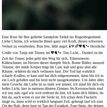
Eine Rose für Ihre geliebte Samtpfote Sirikit ins Regenbogenland.
Liebe Christa, ich wünsche Ihnen ganz viel Kraft, diesen schweren
Verlust zu verarbeiten. Run free, little angel. 🕯🌹🌈💖🐈🐾 Herzliche
Grüße von Tanja mit Timmy im 💖🐈🐾. Das Licht... Dunkel ist die
Zeit der Trauer, jeder geht den Weg für sich, Tränenmeere,
Kälteschauer, im Herzen dieser dumpfe Stich. Bunte Bilder, tausend
Träume, der müde Körper trägt die Last, kalt und grau sind alle
Räume, seitdem du mich verlassen hast. Der Tod hat wahrlich
scharfe Krallen, er kam und hat dich mitgenommen, dann bin ich in
ein Loch gefallen und bis heut nicht rausgekommen. Um Jahre älter,
mein Gesicht, die Liebe ist so stark wie immer, ich zünd für dich ein
helles Licht, hier in meinem düstren Zimmer. Im Kerzenschein sind
wir uns nah, egal wie weit entfernt du bist, ich kann dich fühlen, du
bist da, auch wenn es nur die Seele ist. Ich schau dem Flackern
lange zu, dann wird es wirklich langsam Zeit, gebeugt lauf ich zum
Ort der Ruh, denn heut ist Tag der Ewigkeit. Zum Stein, der deinen