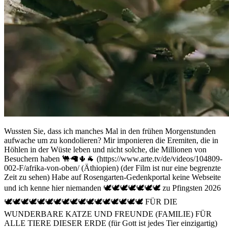
Wussten Sie, dass ich manches Mal in den frühen Morgenstunden
aufwache um zu kondolieren? Mir imponieren die Eremiten, die in
Höhlen in der Wüste leben und nicht solche, die Millionen von
Besuchern haben 🐫🦙🌵🐐 (https://www.arte.tv/de/videos/104809-
002-F/afrika-von-oben/ (Äthiopien) (der Film ist nur eine begrenzte
Zeit zu sehen) Habe auf Rosengarten-Gedenkportal keine Webseite
und ich kenne hier niemanden 🕊️🕊️🕊️🕊️🕊️🕊️🕊️ zu Pfingsten 2026
🕊️🕊️🕊️🕊️🕊️🕊️🕊️🕊️🕊️🕊️🕊️🕊️🕊️🕊️🕊️🕊️🕊️ FÜR DIE
WUNDERBARE KATZE UND FREUNDE (FAMILIE) FÜR
ALLE TIERE DIESER ERDE (für Gott ist jedes Tier einzigartig)