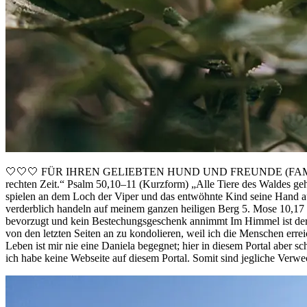
🤍🤍🤍 FÜR IHREN GELIEBTEN HUND UND FREUNDE (FAMILIE)! 🤍 Ps
rechten Zeit.“ Psalm 50,10–11 (Kurzform) „Alle Tiere des Waldes g
spielen an dem Loch der Viper und das entwöhnte Kind seine Hand a
verderblich handeln auf meinem ganzen heiligen Berg 5. Mose 10,17 D
bevorzugt und kein Bestechungsgeschenk annimmt Im Himmel ist der l
von den letzten Seiten an zu kondolieren, weil ich die Menschen erre
Leben ist mir nie eine Daniela begegnet; hier in diesem Portal aber 
ich habe keine Webseite auf diesem Portal. Somit sind jegliche Verwe