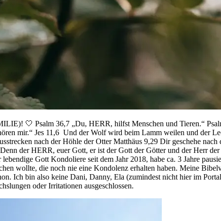
alm 36,7 „Du, HERR, hilfst Menschen und Tieren.“ Psalm 104,27
ehören mir.“ Jes 11,6 Und der Wolf wird beim Lamm weilen und der L
usstrecken nach der Höhle der Otter Matthäus 9,29 Dir geschehe nach
enn der HERR, euer Gott, er ist der Gott der Götter und der Herr der
ebendige Gott Kondoliere seit dem Jahr 2018, habe ca. 3 Jahre pausie
ichen wollte, die noch nie eine Kondolenz erhalten haben. Meine Bibel
schon. Ich bin also keine Dani, Danny, Ela (zumindest nicht hier im Po
chslungen oder Irritationen ausgeschlossen.